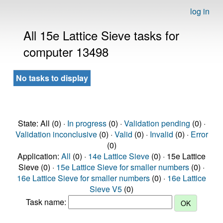
log in
All 15e Lattice Sieve tasks for
computer 13498
No tasks to display
State: All (0) ·
In progress
(0) ·
Validation pending
(0) ·
Validation inconclusive
(0) ·
Valid
(0) ·
Invalid
(0) ·
Error
(0)
Application:
All
(0) ·
14e Lattice Sieve
(0) · 15e Lattice
Sieve (0) ·
15e Lattice Sieve for smaller numbers
(0) ·
16e Lattice Sieve for smaller numbers
(0) ·
16e Lattice
Sieve V5
(0)
Task name: