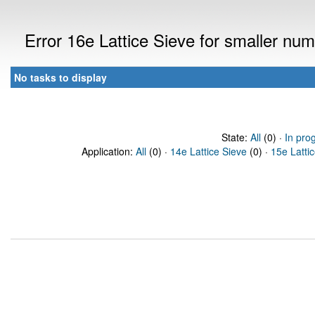
Error 16e Lattice Sieve for smaller nu
No tasks to display
State:
All
(0) ·
In pro
Application:
All
(0) ·
14e Lattice Sieve
(0) ·
15e Latti