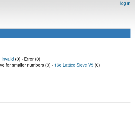
log in
·
Invalid
(0) · Error (0)
eve for smaller numbers (0) ·
16e Lattice Sieve V5
(0)