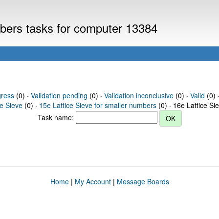
mbers tasks for computer 13384
gress
(0) ·
Validation pending
(0) ·
Validation inconclusive
(0) ·
Valid
(0) 
ce Sieve
(0) ·
15e Lattice Sieve for smaller numbers
(0) · 16e Lattice Si
Task name:
Home
|
My Account
|
Message Boards