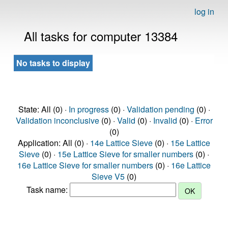
log in
All tasks for computer 13384
No tasks to display
State: All (0) ·
In progress
(0) ·
Validation pending
(0) ·
Validation inconclusive
(0) ·
Valid
(0) ·
Invalid
(0) ·
Error
(0)
Application: All (0) ·
14e Lattice Sieve
(0) ·
15e Lattice
Sieve
(0) ·
15e Lattice Sieve for smaller numbers
(0) ·
16e Lattice Sieve for smaller numbers
(0) ·
16e Lattice
Sieve V5
(0)
Task name: