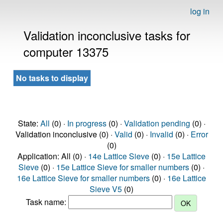
log in
Validation inconclusive tasks for
computer 13375
No tasks to display
State:
All
(0) ·
In progress
(0) ·
Validation pending
(0) ·
Validation inconclusive (0) ·
Valid
(0) ·
Invalid
(0) ·
Error
(0)
Application: All (0) ·
14e Lattice Sieve
(0) ·
15e Lattice
Sieve
(0) ·
15e Lattice Sieve for smaller numbers
(0) ·
16e Lattice Sieve for smaller numbers
(0) ·
16e Lattice
Sieve V5
(0)
Task name: