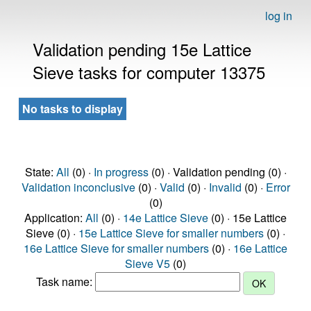
log in
Validation pending 15e Lattice
Sieve tasks for computer 13375
No tasks to display
State:
All
(0) ·
In progress
(0) · Validation pending (0) ·
Validation inconclusive
(0) ·
Valid
(0) ·
Invalid
(0) ·
Error
(0)
Application:
All
(0) ·
14e Lattice Sieve
(0) · 15e Lattice
Sieve (0) ·
15e Lattice Sieve for smaller numbers
(0) ·
16e Lattice Sieve for smaller numbers
(0) ·
16e Lattice
Sieve V5
(0)
Task name: