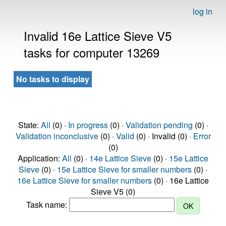
log in
Invalid 16e Lattice Sieve V5
tasks for computer 13269
No tasks to display
State:
All
(0) ·
In progress
(0) ·
Validation pending
(0) ·
Validation inconclusive
(0) ·
Valid
(0) · Invalid (0) ·
Error
(0)
Application:
All
(0) ·
14e Lattice Sieve
(0) ·
15e Lattice
Sieve
(0) ·
15e Lattice Sieve for smaller numbers
(0) ·
16e Lattice Sieve for smaller numbers
(0) · 16e Lattice
Sieve V5 (0)
Task name: