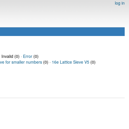
log in
 Invalid (0) ·
Error
(0)
eve for smaller numbers
(0) ·
16e Lattice Sieve V5
(0)