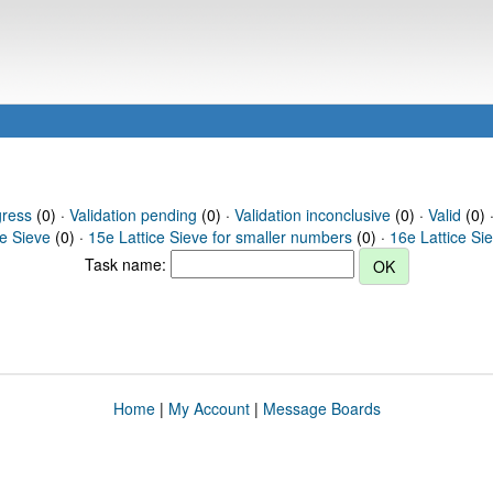
gress
(0) ·
Validation pending
(0) ·
Validation inconclusive
(0) ·
Valid
(0) ·
ce Sieve
(0) ·
15e Lattice Sieve for smaller numbers
(0) ·
16e Lattice Si
Task name:
Home
|
My Account
|
Message Boards