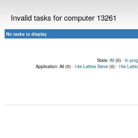
Invalid tasks for computer 13261
No tasks to display
State:
All
(0) ·
In pro
Application: All (0) ·
14e Lattice Sieve
(0) ·
15e Latti