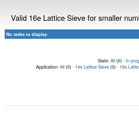
Valid 16e Lattice Sieve for smaller nu
No tasks to display
State:
All
(0) ·
In pro
Application:
All
(0) ·
14e Lattice Sieve
(0) ·
15e Latti