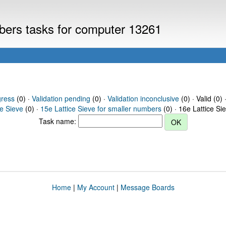
mbers tasks for computer 13261
gress
(0) ·
Validation pending
(0) ·
Validation inconclusive
(0) · Valid (0) 
ce Sieve
(0) ·
15e Lattice Sieve for smaller numbers
(0) · 16e Lattice Si
Task name:
Home
|
My Account
|
Message Boards