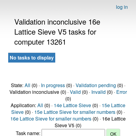
log in
Validation inconclusive 16e
Lattice Sieve V5 tasks for
computer 13261
No tasks to display
State:
All
(0) ·
In progress
(0) ·
Validation pending
(0) ·
Validation inconclusive (0) ·
Valid
(0) ·
Invalid
(0) ·
Error
(0)
Application:
All
(0) ·
14e Lattice Sieve
(0) ·
15e Lattice
Sieve
(0) ·
15e Lattice Sieve for smaller numbers
(0) ·
16e Lattice Sieve for smaller numbers
(0) · 16e Lattice
Sieve V5 (0)
Task name: