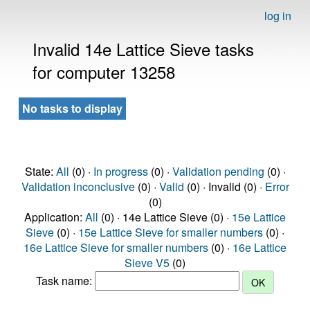
log in
Invalid 14e Lattice Sieve tasks
for computer 13258
No tasks to display
State:
All
(0) ·
In progress
(0) ·
Validation pending
(0) ·
Validation inconclusive
(0) ·
Valid
(0) · Invalid (0) ·
Error
(0)
Application:
All
(0) · 14e Lattice Sieve (0) ·
15e Lattice
Sieve
(0) ·
15e Lattice Sieve for smaller numbers
(0) ·
16e Lattice Sieve for smaller numbers
(0) ·
16e Lattice
Sieve V5
(0)
Task name: