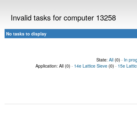
Invalid tasks for computer 13258
No tasks to display
State:
All
(0) ·
In pro
Application: All (0) ·
14e Lattice Sieve
(0) ·
15e Latti