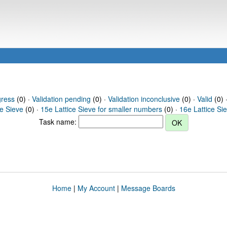
gress
(0) ·
Validation pending
(0) ·
Validation inconclusive
(0) ·
Valid
(0) ·
ce Sieve
(0) ·
15e Lattice Sieve for smaller numbers
(0) ·
16e Lattice Si
Task name:
Home
|
My Account
|
Message Boards