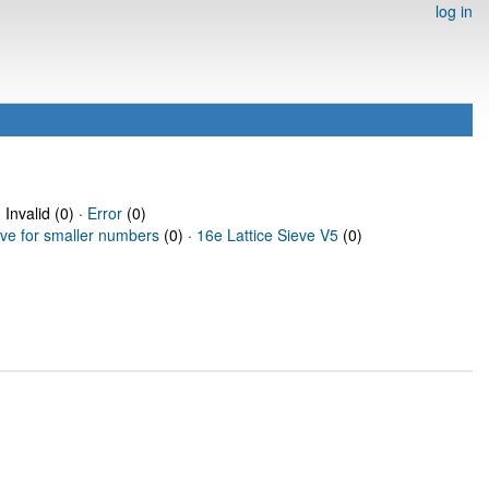
log in
 Invalid (0) ·
Error
(0)
eve for smaller numbers
(0) ·
16e Lattice Sieve V5
(0)