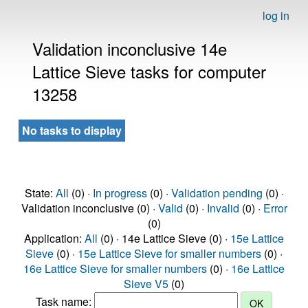
log in
Validation inconclusive 14e
Lattice Sieve tasks for computer
13258
No tasks to display
State:
All
(0) ·
In progress
(0) ·
Validation pending
(0) ·
Validation inconclusive (0) ·
Valid
(0) ·
Invalid
(0) ·
Error
(0)
Application:
All
(0) · 14e Lattice Sieve (0) ·
15e Lattice
Sieve
(0) ·
15e Lattice Sieve for smaller numbers
(0) ·
16e Lattice Sieve for smaller numbers
(0) ·
16e Lattice
Sieve V5
(0)
Task name: