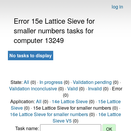
log in
Error 15e Lattice Sieve for
smaller numbers tasks for
computer 13249
No tasks to display
State:
All
(0) ·
In progress
(0) ·
Validation pending
(0) ·
Validation inconclusive
(0) ·
Valid
(0) ·
Invalid
(0) · Error
(0)
Application:
All
(0) ·
14e Lattice Sieve
(0) ·
15e Lattice
Sieve
(0) · 15e Lattice Sieve for smaller numbers (0) ·
16e Lattice Sieve for smaller numbers
(0) ·
16e Lattice
Sieve V5
(0)
Task name: