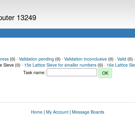
mputer 13249
gress
(0) ·
Validation pending
(0) ·
Validation inconclusive
(0) ·
Valid
(0) ·
ce Sieve (0) ·
15e Lattice Sieve for smaller numbers
(0) ·
16e Lattice Si
Task name:
Home
|
My Account
|
Message Boards