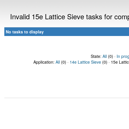
Invalid 15e Lattice Sieve tasks for co
No tasks to display
State:
All
(0) ·
In pro
Application:
All
(0) ·
14e Lattice Sieve
(0) · 15e Latti