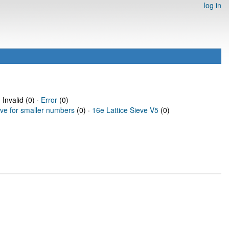
log in
 Invalid (0) ·
Error
(0)
eve for smaller numbers
(0) ·
16e Lattice Sieve V5
(0)