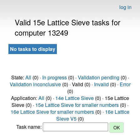
log in
Valid 15e Lattice Sieve tasks for
computer 13249
No tasks to display
State:
All
(0) ·
In progress
(0) ·
Validation pending
(0) ·
Validation inconclusive
(0) · Valid (0) ·
Invalid
(0) ·
Error
(0)
Application:
All
(0) ·
14e Lattice Sieve
(0) · 15e Lattice
Sieve (0) ·
15e Lattice Sieve for smaller numbers
(0) ·
16e Lattice Sieve for smaller numbers
(0) ·
16e Lattice
Sieve V5
(0)
Task name: