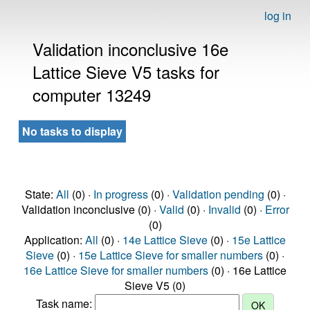
log in
Validation inconclusive 16e
Lattice Sieve V5 tasks for
computer 13249
No tasks to display
State:
All
(0) ·
In progress
(0) ·
Validation pending
(0) ·
Validation inconclusive (0) ·
Valid
(0) ·
Invalid
(0) ·
Error
(0)
Application:
All
(0) ·
14e Lattice Sieve
(0) ·
15e Lattice
Sieve
(0) ·
15e Lattice Sieve for smaller numbers
(0) ·
16e Lattice Sieve for smaller numbers
(0) · 16e Lattice
Sieve V5 (0)
Task name: