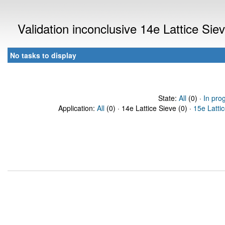
Validation inconclusive 14e Lattice Si
No tasks to display
State:
All
(0) ·
In pro
Application:
All
(0) · 14e Lattice Sieve (0) ·
15e Latti