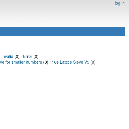
log in
·
Invalid
(0) ·
Error
(0)
eve for smaller numbers
(0) ·
16e Lattice Sieve V5
(0)