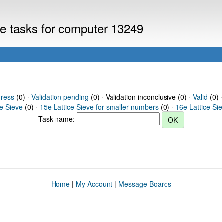
eve tasks for computer 13249
gress
(0) ·
Validation pending
(0) · Validation inconclusive (0) ·
Valid
(0) 
ce Sieve
(0) ·
15e Lattice Sieve for smaller numbers
(0) ·
16e Lattice Si
Task name:
Home
|
My Account
|
Message Boards