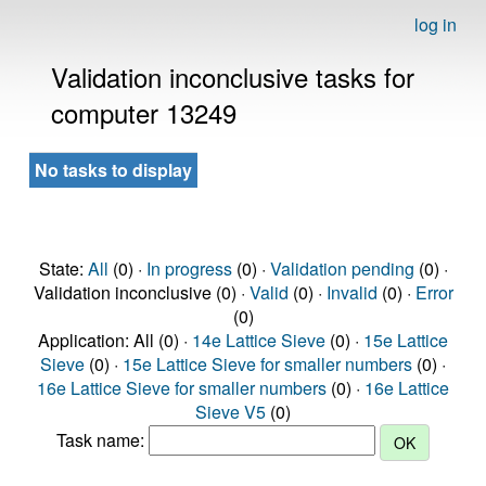
log in
Validation inconclusive tasks for
computer 13249
No tasks to display
State:
All
(0) ·
In progress
(0) ·
Validation pending
(0) ·
Validation inconclusive (0) ·
Valid
(0) ·
Invalid
(0) ·
Error
(0)
Application: All (0) ·
14e Lattice Sieve
(0) ·
15e Lattice
Sieve
(0) ·
15e Lattice Sieve for smaller numbers
(0) ·
16e Lattice Sieve for smaller numbers
(0) ·
16e Lattice
Sieve V5
(0)
Task name: