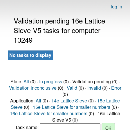
log in
Validation pending 16e Lattice
Sieve V5 tasks for computer
13249
No tasks to display
State:
All
(0) ·
In progress
(0) · Validation pending (0) ·
Validation inconclusive
(0) ·
Valid
(0) ·
Invalid
(0) ·
Error
(0)
Application:
All
(0) ·
14e Lattice Sieve
(0) ·
15e Lattice
Sieve
(0) ·
15e Lattice Sieve for smaller numbers
(0) ·
16e Lattice Sieve for smaller numbers
(0) · 16e Lattice
Sieve V5 (0)
Task name: