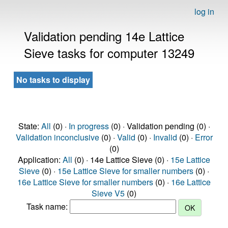
log in
Validation pending 14e Lattice
Sieve tasks for computer 13249
No tasks to display
State:
All
(0) ·
In progress
(0) · Validation pending (0) ·
Validation inconclusive
(0) ·
Valid
(0) ·
Invalid
(0) ·
Error
(0)
Application:
All
(0) · 14e Lattice Sieve (0) ·
15e Lattice
Sieve
(0) ·
15e Lattice Sieve for smaller numbers
(0) ·
16e Lattice Sieve for smaller numbers
(0) ·
16e Lattice
Sieve V5
(0)
Task name: