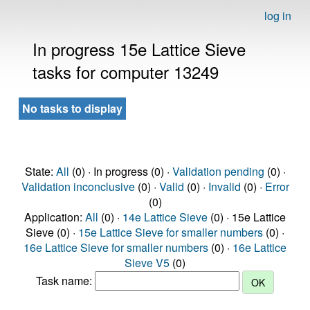
log in
In progress 15e Lattice Sieve
tasks for computer 13249
No tasks to display
State:
All
(0) · In progress (0) ·
Validation pending
(0) ·
Validation inconclusive
(0) ·
Valid
(0) ·
Invalid
(0) ·
Error
(0)
Application:
All
(0) ·
14e Lattice Sieve
(0) · 15e Lattice
Sieve (0) ·
15e Lattice Sieve for smaller numbers
(0) ·
16e Lattice Sieve for smaller numbers
(0) ·
16e Lattice
Sieve V5
(0)
Task name: