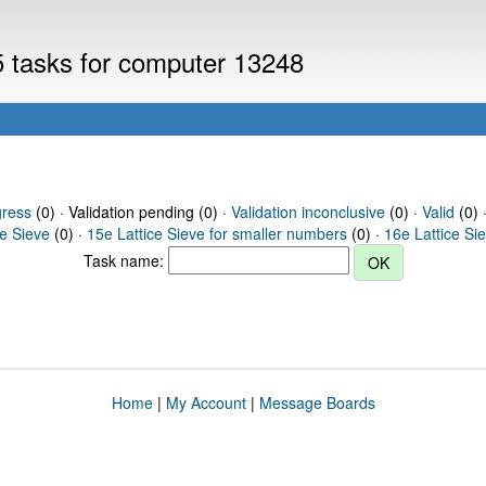
5 tasks for computer 13248
gress
(0) · Validation pending (0) ·
Validation inconclusive
(0) ·
Valid
(0) 
ce Sieve
(0) ·
15e Lattice Sieve for smaller numbers
(0) ·
16e Lattice Si
Task name:
Home
|
My Account
|
Message Boards