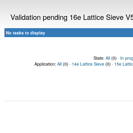
Validation pending 16e Lattice Sieve V
No tasks to display
State:
All
(0) ·
In pro
Application:
All
(0) ·
14e Lattice Sieve
(0) ·
15e Latti