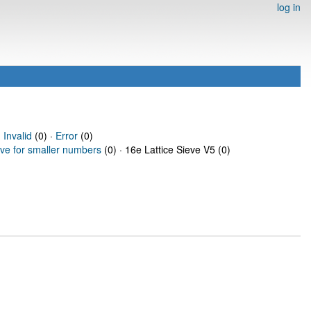
log in
·
Invalid
(0) ·
Error
(0)
eve for smaller numbers
(0) · 16e Lattice Sieve V5 (0)