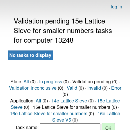
log in
Validation pending 15e Lattice
Sieve for smaller numbers tasks
for computer 13248
No tasks to display
State:
All
(0) ·
In progress
(0) · Validation pending (0) ·
Validation inconclusive
(0) ·
Valid
(0) ·
Invalid
(0) ·
Error
(0)
Application:
All
(0) ·
14e Lattice Sieve
(0) ·
15e Lattice
Sieve
(0) · 15e Lattice Sieve for smaller numbers (0) ·
16e Lattice Sieve for smaller numbers
(0) ·
16e Lattice
Sieve V5
(0)
Task name: