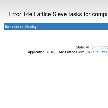
Error 14e Lattice Sieve tasks for comp
No tasks to display
State:
All
(0) ·
In pro
Application:
All
(0) · 14e Lattice Sieve (0) ·
15e Latti