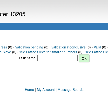
uter 13205
gress
(0) ·
Validation pending
(0) ·
Validation inconclusive
(0) ·
Valid
(0) 
ce Sieve
(0) ·
15e Lattice Sieve for smaller numbers
(0) ·
16e Lattice Si
Task name:
Home
|
My Account
|
Message Boards