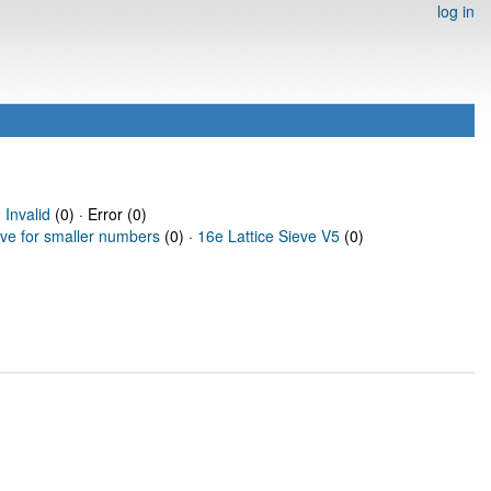
log in
·
Invalid
(0) · Error (0)
eve for smaller numbers
(0) ·
16e Lattice Sieve V5
(0)