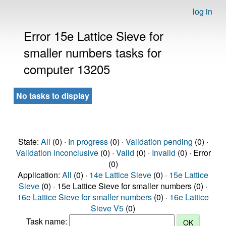
log in
Error 15e Lattice Sieve for
smaller numbers tasks for
computer 13205
No tasks to display
State:
All
(0) ·
In progress
(0) ·
Validation pending
(0) ·
Validation inconclusive
(0) ·
Valid
(0) ·
Invalid
(0) · Error
(0)
Application:
All
(0) ·
14e Lattice Sieve
(0) ·
15e Lattice
Sieve
(0) · 15e Lattice Sieve for smaller numbers (0) ·
16e Lattice Sieve for smaller numbers
(0) ·
16e Lattice
Sieve V5
(0)
Task name: