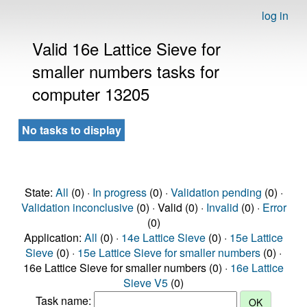
log in
Valid 16e Lattice Sieve for
smaller numbers tasks for
computer 13205
No tasks to display
State:
All
(0) ·
In progress
(0) ·
Validation pending
(0) ·
Validation inconclusive
(0) · Valid (0) ·
Invalid
(0) ·
Error
(0)
Application:
All
(0) ·
14e Lattice Sieve
(0) ·
15e Lattice
Sieve
(0) ·
15e Lattice Sieve for smaller numbers
(0) ·
16e Lattice Sieve for smaller numbers (0) ·
16e Lattice
Sieve V5
(0)
Task name: