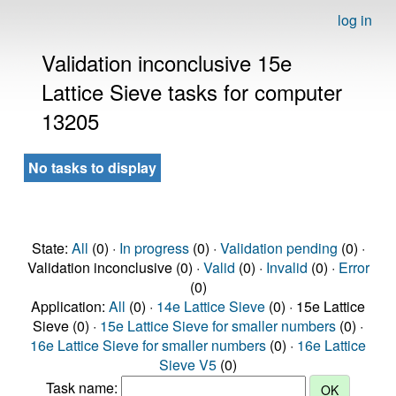
log in
Validation inconclusive 15e
Lattice Sieve tasks for computer
13205
No tasks to display
State:
All
(0) ·
In progress
(0) ·
Validation pending
(0) ·
Validation inconclusive (0) ·
Valid
(0) ·
Invalid
(0) ·
Error
(0)
Application:
All
(0) ·
14e Lattice Sieve
(0) · 15e Lattice
Sieve (0) ·
15e Lattice Sieve for smaller numbers
(0) ·
16e Lattice Sieve for smaller numbers
(0) ·
16e Lattice
Sieve V5
(0)
Task name: