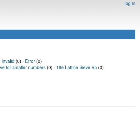
log in
·
Invalid
(0) ·
Error
(0)
eve for smaller numbers
(0) ·
16e Lattice Sieve V5
(0)