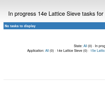
In progress 14e Lattice Sieve tasks fo
No tasks to display
State:
All
(0) · In pro
Application:
All
(0) · 14e Lattice Sieve (0) ·
15e Latti