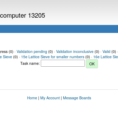
r computer 13205
gress (0) ·
Validation pending
(0) ·
Validation inconclusive
(0) ·
Valid
(0) 
ce Sieve
(0) ·
15e Lattice Sieve for smaller numbers
(0) ·
16e Lattice Si
Task name:
Home
|
My Account
|
Message Boards