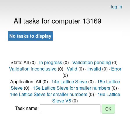
log in
All tasks for computer 13169
No tasks to display
State: All (0) ·
In progress
(0) ·
Validation pending
(0) ·
Validation inconclusive
(0) ·
Valid
(0) ·
Invalid
(0) ·
Error
(0)
Application: All (0) ·
14e Lattice Sieve
(0) ·
15e Lattice
Sieve
(0) ·
15e Lattice Sieve for smaller numbers
(0) ·
16e Lattice Sieve for smaller numbers
(0) ·
16e Lattice
Sieve V5
(0)
Task name: