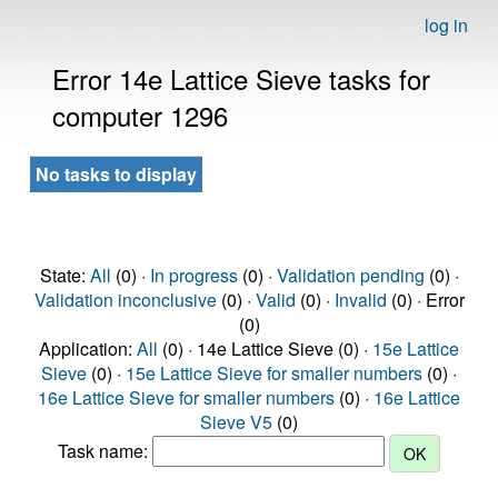
log in
Error 14e Lattice Sieve tasks for
computer 1296
No tasks to display
State:
All
(0) ·
In progress
(0) ·
Validation pending
(0) ·
Validation inconclusive
(0) ·
Valid
(0) ·
Invalid
(0) · Error
(0)
Application:
All
(0) · 14e Lattice Sieve (0) ·
15e Lattice
Sieve
(0) ·
15e Lattice Sieve for smaller numbers
(0) ·
16e Lattice Sieve for smaller numbers
(0) ·
16e Lattice
Sieve V5
(0)
Task name: