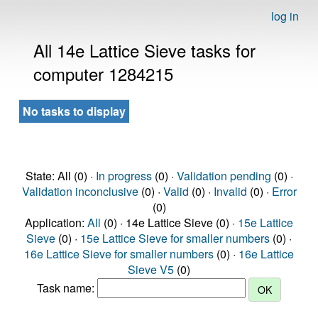
log in
All 14e Lattice Sieve tasks for
computer 1284215
No tasks to display
State: All (0) ·
In progress
(0) ·
Validation pending
(0) ·
Validation inconclusive
(0) ·
Valid
(0) ·
Invalid
(0) ·
Error
(0)
Application:
All
(0) · 14e Lattice Sieve (0) ·
15e Lattice
Sieve
(0) ·
15e Lattice Sieve for smaller numbers
(0) ·
16e Lattice Sieve for smaller numbers
(0) ·
16e Lattice
Sieve V5
(0)
Task name: