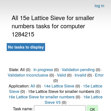
log in
All 15e Lattice Sieve for smaller
numbers tasks for computer
1284215
No tasks to display
State: All (0) ·
In progress
(0) ·
Validation pending
(0) ·
Validation inconclusive
(0) ·
Valid
(0) ·
Invalid
(0) ·
Error
(0)
Application:
All
(0) ·
14e Lattice Sieve
(0) ·
15e Lattice
Sieve
(0) · 15e Lattice Sieve for smaller numbers (0) ·
16e Lattice Sieve for smaller numbers
(0) ·
16e Lattice
Sieve V5
(0)
Task name: