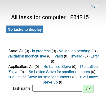
log in
All tasks for computer 1284215
No tasks to display
State: All (0) ·
In progress
(0) ·
Validation pending
(0) ·
Validation inconclusive
(0) ·
Valid
(0) ·
Invalid
(0) ·
Error
(0)
Application: All (0) ·
14e Lattice Sieve
(0) ·
15e Lattice
Sieve
(0) ·
15e Lattice Sieve for smaller numbers
(0) ·
16e Lattice Sieve for smaller numbers
(0) ·
16e Lattice
Sieve V5
(0)
Task name: