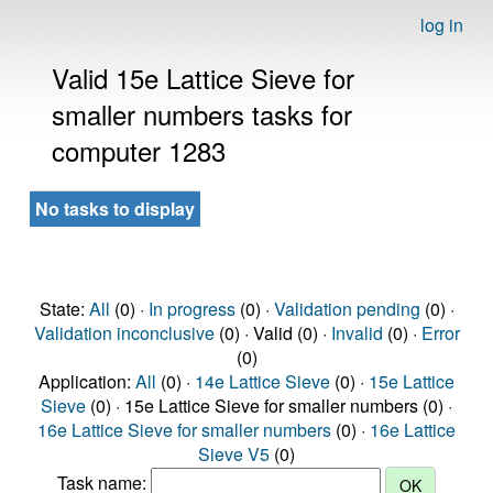
log in
Valid 15e Lattice Sieve for
smaller numbers tasks for
computer 1283
No tasks to display
State:
All
(0) ·
In progress
(0) ·
Validation pending
(0) ·
Validation inconclusive
(0) · Valid (0) ·
Invalid
(0) ·
Error
(0)
Application:
All
(0) ·
14e Lattice Sieve
(0) ·
15e Lattice
Sieve
(0) · 15e Lattice Sieve for smaller numbers (0) ·
16e Lattice Sieve for smaller numbers
(0) ·
16e Lattice
Sieve V5
(0)
Task name: