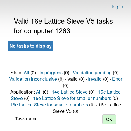
log in
Valid 16e Lattice Sieve V5 tasks
for computer 1263
No tasks to display
State:
All
(0) ·
In progress
(0) ·
Validation pending
(0) ·
Validation inconclusive
(0) · Valid (0) ·
Invalid
(0) ·
Error
(0)
Application:
All
(0) ·
14e Lattice Sieve
(0) ·
15e Lattice
Sieve
(0) ·
15e Lattice Sieve for smaller numbers
(0) ·
16e Lattice Sieve for smaller numbers
(0) · 16e Lattice
Sieve V5 (0)
Task name: