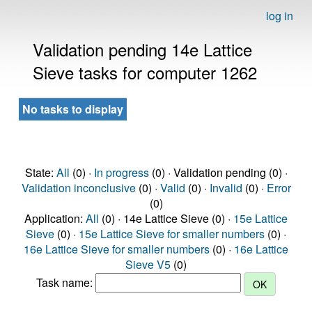
log in
Validation pending 14e Lattice
Sieve tasks for computer 1262
No tasks to display
State:
All
(0) ·
In progress
(0) · Validation pending (0) ·
Validation inconclusive
(0) ·
Valid
(0) ·
Invalid
(0) ·
Error
(0)
Application:
All
(0) · 14e Lattice Sieve (0) ·
15e Lattice
Sieve
(0) ·
15e Lattice Sieve for smaller numbers
(0) ·
16e Lattice Sieve for smaller numbers
(0) ·
16e Lattice
Sieve V5
(0)
Task name: