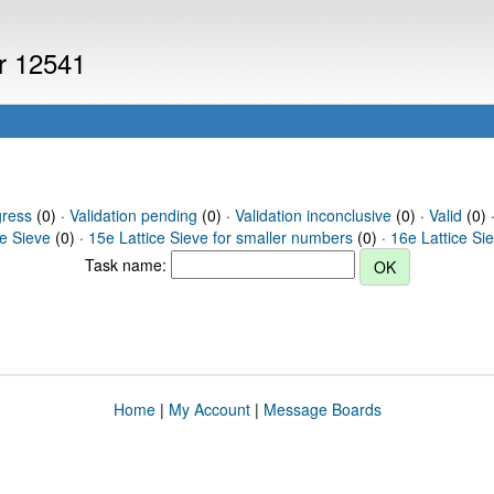
er 12541
gress
(0) ·
Validation pending
(0) ·
Validation inconclusive
(0) ·
Valid
(0) 
ce Sieve
(0) ·
15e Lattice Sieve for smaller numbers
(0) ·
16e Lattice Si
Task name:
Home
|
My Account
|
Message Boards