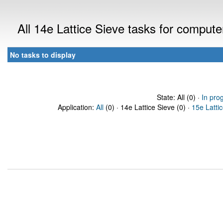
All 14e Lattice Sieve tasks for comput
No tasks to display
State: All (0) ·
In pro
Application:
All
(0) · 14e Lattice Sieve (0) ·
15e Latti