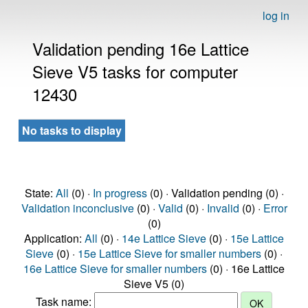
log in
Validation pending 16e Lattice
Sieve V5 tasks for computer
12430
No tasks to display
State:
All
(0) ·
In progress
(0) · Validation pending (0) ·
Validation inconclusive
(0) ·
Valid
(0) ·
Invalid
(0) ·
Error
(0)
Application:
All
(0) ·
14e Lattice Sieve
(0) ·
15e Lattice
Sieve
(0) ·
15e Lattice Sieve for smaller numbers
(0) ·
16e Lattice Sieve for smaller numbers
(0) · 16e Lattice
Sieve V5 (0)
Task name: