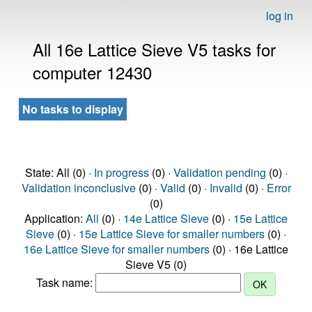
log in
All 16e Lattice Sieve V5 tasks for
computer 12430
No tasks to display
State: All (0) ·
In progress
(0) ·
Validation pending
(0) ·
Validation inconclusive
(0) ·
Valid
(0) ·
Invalid
(0) ·
Error
(0)
Application:
All
(0) ·
14e Lattice Sieve
(0) ·
15e Lattice
Sieve
(0) ·
15e Lattice Sieve for smaller numbers
(0) ·
16e Lattice Sieve for smaller numbers
(0) · 16e Lattice
Sieve V5 (0)
Task name: