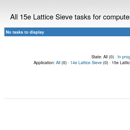
All 15e Lattice Sieve tasks for compute
No tasks to display
State: All (0) ·
In pro
Application:
All
(0) ·
14e Lattice Sieve
(0) · 15e Latti