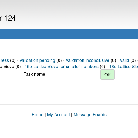
r 124
gress
(0) ·
Validation pending
(0) ·
Validation inconclusive
(0) ·
Valid
(0) 
ce Sieve (0) ·
15e Lattice Sieve for smaller numbers
(0) ·
16e Lattice Si
Task name:
Home
|
My Account
|
Message Boards