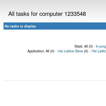
All tasks for computer 1233548
No tasks to display
State: All (0) ·
In pro
Application: All (0) ·
14e Lattice Sieve
(0) ·
15e Latti