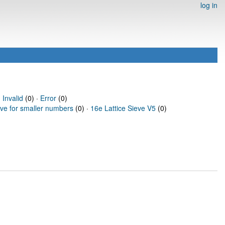
log in
·
Invalid
(0) ·
Error
(0)
eve for smaller numbers
(0) ·
16e Lattice Sieve V5
(0)