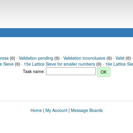
gress
(0) ·
Validation pending
(0) ·
Validation inconclusive
(0) ·
Valid
(0) 
ce Sieve
(0) ·
15e Lattice Sieve for smaller numbers
(0) ·
16e Lattice Si
Task name:
Home
|
My Account
|
Message Boards