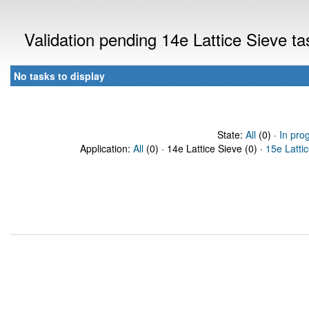
Validation pending 14e Lattice Sieve t
No tasks to display
State:
All
(0) ·
In pro
Application:
All
(0) · 14e Lattice Sieve (0) ·
15e Latti