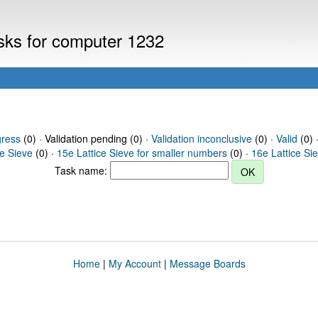
asks for computer 1232
gress
(0) · Validation pending (0) ·
Validation inconclusive
(0) ·
Valid
(0) 
ce Sieve
(0) ·
15e Lattice Sieve for smaller numbers
(0) ·
16e Lattice Si
Task name:
Home
|
My Account
|
Message Boards