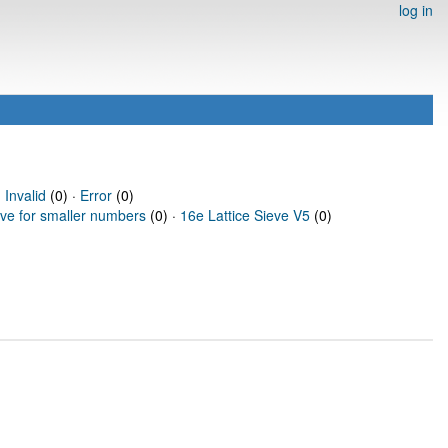
log in
·
Invalid
(0) ·
Error
(0)
eve for smaller numbers
(0) ·
16e Lattice Sieve V5
(0)