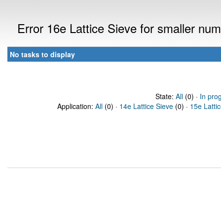
Error 16e Lattice Sieve for smaller nu
No tasks to display
State:
All
(0) ·
In pro
Application:
All
(0) ·
14e Lattice Sieve
(0) ·
15e Latti