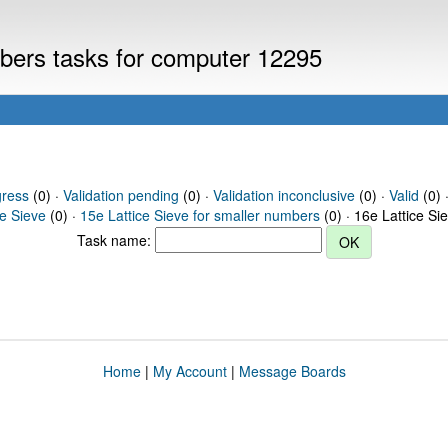
mbers tasks for computer 12295
gress
(0) ·
Validation pending
(0) ·
Validation inconclusive
(0) ·
Valid
(0) 
ce Sieve
(0) ·
15e Lattice Sieve for smaller numbers
(0) · 16e Lattice Si
Task name:
Home
|
My Account
|
Message Boards