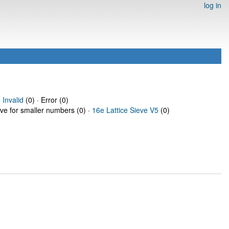
log in
·
Invalid
(0) · Error (0)
eve for smaller numbers (0) ·
16e Lattice Sieve V5
(0)