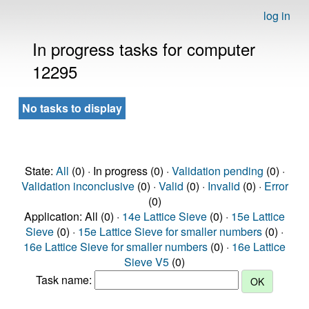
log in
In progress tasks for computer
12295
No tasks to display
State:
All
(0) · In progress (0) ·
Validation pending
(0) ·
Validation inconclusive
(0) ·
Valid
(0) ·
Invalid
(0) ·
Error
(0)
Application: All (0) ·
14e Lattice Sieve
(0) ·
15e Lattice
Sieve
(0) ·
15e Lattice Sieve for smaller numbers
(0) ·
16e Lattice Sieve for smaller numbers
(0) ·
16e Lattice
Sieve V5
(0)
Task name: