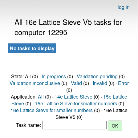
log in
All 16e Lattice Sieve V5 tasks for
computer 12295
No tasks to display
State: All (0) ·
In progress
(0) ·
Validation pending
(0) ·
Validation inconclusive
(0) ·
Valid
(0) ·
Invalid
(0) ·
Error
(0)
Application:
All
(0) ·
14e Lattice Sieve
(0) ·
15e Lattice
Sieve
(0) ·
15e Lattice Sieve for smaller numbers
(0) ·
16e Lattice Sieve for smaller numbers
(0) · 16e Lattice
Sieve V5 (0)
Task name: