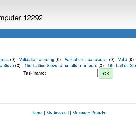
omputer 12292
gress
(0) ·
Validation pending
(0) ·
Validation inconclusive
(0) ·
Valid
(0) 
ce Sieve
(0) ·
15e Lattice Sieve for smaller numbers
(0) ·
16e Lattice Si
Task name:
Home
|
My Account
|
Message Boards