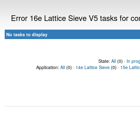
Error 16e Lattice Sieve V5 tasks for c
No tasks to display
State:
All
(0) ·
In pro
Application:
All
(0) ·
14e Lattice Sieve
(0) ·
15e Latti