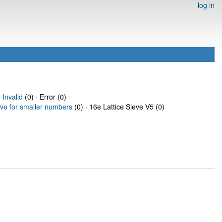
log in
·
Invalid
(0) · Error (0)
eve for smaller numbers
(0) · 16e Lattice Sieve V5 (0)