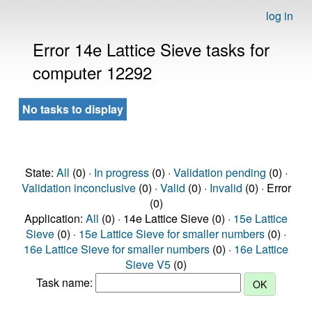
log in
Error 14e Lattice Sieve tasks for
computer 12292
No tasks to display
State:
All
(0) ·
In progress
(0) ·
Validation pending
(0) ·
Validation inconclusive
(0) ·
Valid
(0) ·
Invalid
(0) · Error
(0)
Application:
All
(0) · 14e Lattice Sieve (0) ·
15e Lattice
Sieve
(0) ·
15e Lattice Sieve for smaller numbers
(0) ·
16e Lattice Sieve for smaller numbers
(0) ·
16e Lattice
Sieve V5
(0)
Task name: