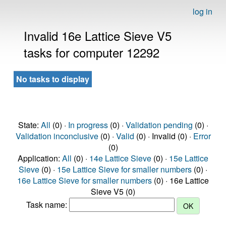
log in
Invalid 16e Lattice Sieve V5
tasks for computer 12292
No tasks to display
State:
All
(0) ·
In progress
(0) ·
Validation pending
(0) ·
Validation inconclusive
(0) ·
Valid
(0) · Invalid (0) ·
Error
(0)
Application:
All
(0) ·
14e Lattice Sieve
(0) ·
15e Lattice
Sieve
(0) ·
15e Lattice Sieve for smaller numbers
(0) ·
16e Lattice Sieve for smaller numbers
(0) · 16e Lattice
Sieve V5 (0)
Task name: