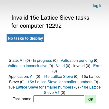
log in
Invalid 15e Lattice Sieve tasks
for computer 12292
No tasks to display
State:
All
(0) ·
In progress
(0) ·
Validation pending
(0) ·
Validation inconclusive
(0) ·
Valid
(0) · Invalid (0) ·
Error
(0)
Application:
All
(0) ·
14e Lattice Sieve
(0) · 15e Lattice
Sieve (0) ·
15e Lattice Sieve for smaller numbers
(0) ·
16e Lattice Sieve for smaller numbers
(0) ·
16e Lattice
Sieve V5
(0)
Task name: