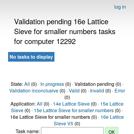
log in
Validation pending 16e Lattice
Sieve for smaller numbers tasks
for computer 12292
No tasks to display
State:
All
(0) ·
In progress
(0) · Validation pending (0) ·
Validation inconclusive
(0) ·
Valid
(0) ·
Invalid
(0) ·
Error
(0)
Application:
All
(0) ·
14e Lattice Sieve
(0) ·
15e Lattice
Sieve
(0) ·
15e Lattice Sieve for smaller numbers
(0) ·
16e Lattice Sieve for smaller numbers (0) ·
16e Lattice
Sieve V5
(0)
Task name: